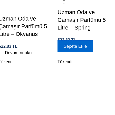
Uzman Oda ve
Uzman Oda ve
Çamaşır Parfümü 5
Çamaşır Parfümü 5
Litre – Spring
Litre – Okyanus
522,83
TL
Sepete Ekle
522,83
TL
Devamını oku
Tükendi
Tükendi