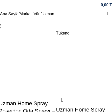
0,00
T
Ana Sayfa
Marka: ürün
Uzman
Tükendi
Uzman Home Spray
Uzman Home Spray
Poseidon Oda Spreyi –