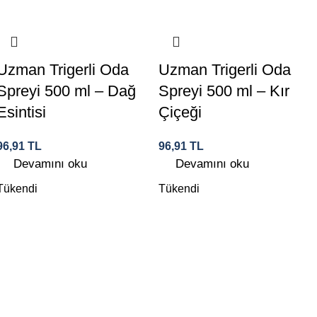
Uzman Trigerli Oda
Uzman Trigerli Oda
Spreyi 500 ml – Dağ
Spreyi 500 ml – Kır
Esintisi
Çiçeği
96,91
TL
96,91
TL
Devamını oku
Devamını oku
Tükendi
Tükendi