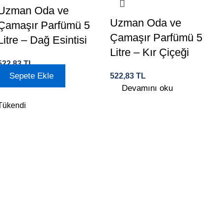
Uzman Oda ve
Uzman Oda ve
Çamaşır Parfümü 5
Çamaşır Parfümü 5
Litre – Dağ Esintisi
Litre – Kır Çiçeği
522,83
TL
Sepete Ekle
522,83
TL
Devamını oku
Tükendi