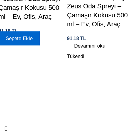
Zeus Oda Spreyi –
Çamaşır Kokusu 500
Çamaşır Kokusu 500
ml – Ev, Ofis, Araç
ml – Ev, Ofis, Araç
91,18
TL
Sepete Ekle
91,18
TL
Devamını oku
Tükendi