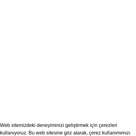
S.S.S
Gerekli Bağlantılar
Gizlilik Politikası
İptal & İade
Mesafeli Satış Sözleşmesi
KVKK Başvuru Formu
Üyelik Sözleşmesi
Aydınlatma ve Rıza Metni
İletişim
Toptan Temizlik Malzemeleri
Toptan Temizlik Ürünleri Fiyatları, Toptan
Deterjan,
Klozet Kapak Örtüsü
2025
ANKARA WEB TASARIM
|
Ankara
SEO Uzmanı
Web sitemizdeki deneyiminizi geliştirmek için çerezleri
kullanıyoruz. Bu web sitesine göz atarak, çerez kullanımımızı