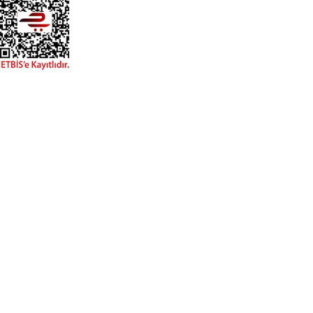
Hızlı Erişim
Anasayfa
Mağaza
Blog
Hakkımızda
İletişim
S.S.S
Gerekli Bağlantılar
Gizlilik Politikası
İptal & İade