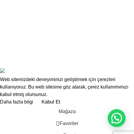
Mesafeli Satış Sözleşmesi
KVKK Başvuru Formu
Üyelik Sözleşmesi
Aydınlatma ve Rıza Metni
İletişim
Toptan Temizlik Malzemeleri
Toptan Temizlik Ürünleri Fiyatları, Toptan
Deterjan,
Klozet Kapak Örtüsü
2025
ANKARA WEB TASARIM
|
Ankara
SEO Uzmanı
Web sitemizdeki deneyiminizi geliştirmek için çerezleri
kullanıyoruz. Bu web sitesine göz atarak, çerez kullanımımızı
kabul etmiş olursunuz.
Kabul Et
Daha fazla bilgi
Mağaza
Favoriler