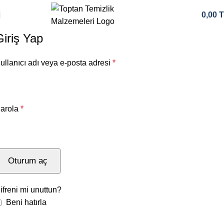
0,00
T
Giriş Yap
ullanıcı adı veya e-posta adresi
*
arola
*
Oturum aç
ifreni mi unuttun?
Beni hatırla